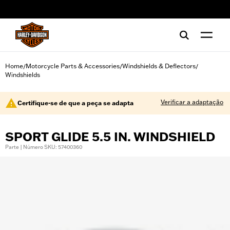
web accessibility
Home
Motorcycle Parts & Accessories
Windshields & Deflectors
/
/
/
Windshields
Verificar a adaptação
Certifique-se de que a peça se adapta
SPORT GLIDE 5.5 IN. WINDSHIELD
Parte | Número SKU: 57400360