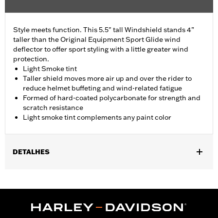
Style meets function. This 5.5" tall Windshield stands 4”
taller than the Original Equipment Sport Glide wind
deflector to offer sport styling with a little greater wind
protection.
Light Smoke tint
Taller shield moves more air up and over the rider to
reduce helmet buffeting and wind-related fatigue
Formed of hard-coated polycarbonate for strength and
scratch resistance
Light smoke tint complements any paint color
DETALHES
Fits '18-'24 FLSB models.
Sold In Units:
Each
Material:
Hard-coated Polycarbonate
Width:
16 Inches