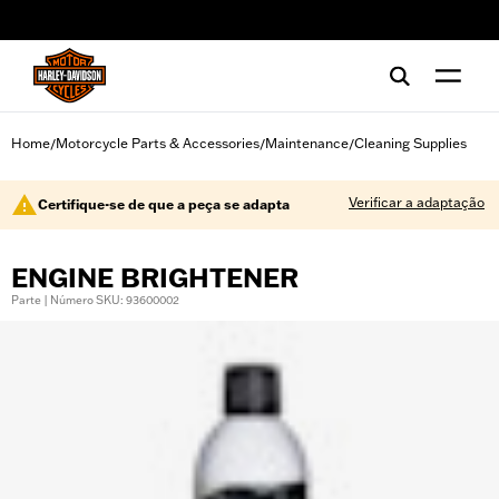
web accessibility
Home
Motorcycle Parts & Accessories
Maintenance
Cleaning Supplies
/
/
/
Verificar a adaptação
Certifique-se de que a peça se adapta
ENGINE BRIGHTENER
Parte | Número SKU: 93600002