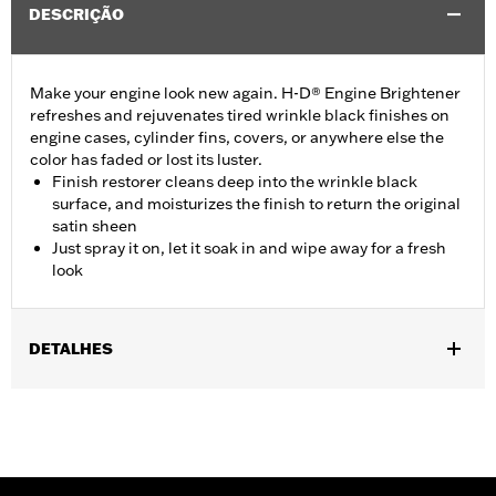
DESCRIÇÃO
Make your engine look new again. H-D® Engine Brightener
refreshes and rejuvenates tired wrinkle black finishes on
engine cases, cylinder fins, covers, or anywhere else the
color has faded or lost its luster.
Finish restorer cleans deep into the wrinkle black
surface, and moisturizes the finish to return the original
satin sheen
Just spray it on, let it soak in and wipe away for a fresh
look
DETALHES
Installation Instructions
Engine Brightener Safety Data Sheet
Recommended Usage:
Wrinkle black finishes on engine cases,
and covers