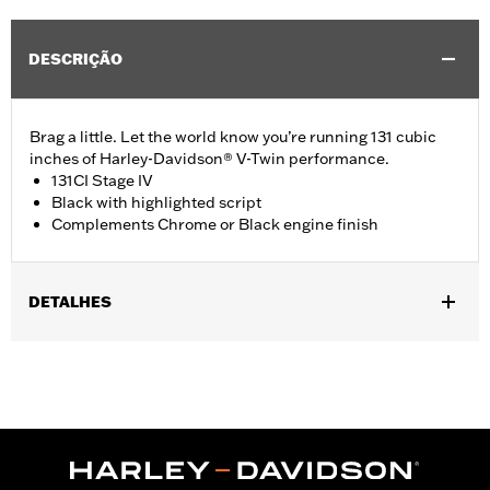
DESCRIÇÃO
Brag a little. Let the world know you’re running 131 cubic
inches of Harley-Davidson® V-Twin performance.
131CI Stage IV
Black with highlighted script
Complements Chrome or Black engine finish
DETALHES
Fits '23-later FLHXSE, FLTRXSE, '24-later FLHX, FLTRX,
FLTRXSTSE and '25-later Softail models.
Installation Instructions
Sold In Units:
Each
In the Box:
Medallion and installation instructions
WARRANTY:
1 year limited warranty – Go to
www.h-