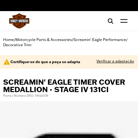
web accessibility
Home
Motorcycle Parts & Accessories
Screamin' Eagle Performance
/
/
/
Decorative Trim
Verificar a adaptação
Certifique-se de que a peça se adapta
SCREAMIN' EAGLE TIMER COVER
MEDALLION - STAGE IV 131CI
Parte | Número SKU: 14102078