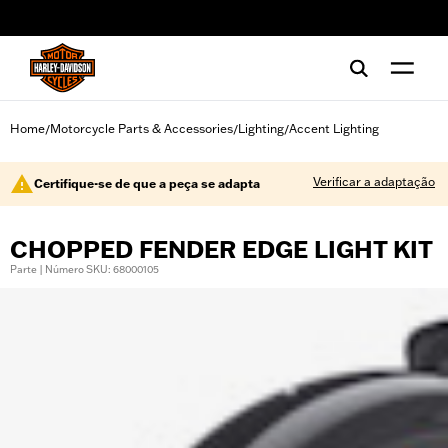
web accessibility
Home
Motorcycle Parts & Accessories
Lighting
Accent Lighting
/
/
/
Verificar a adaptação
Certifique-se de que a peça se adapta
CHOPPED FENDER EDGE LIGHT KIT
Parte | Número SKU: 68000105