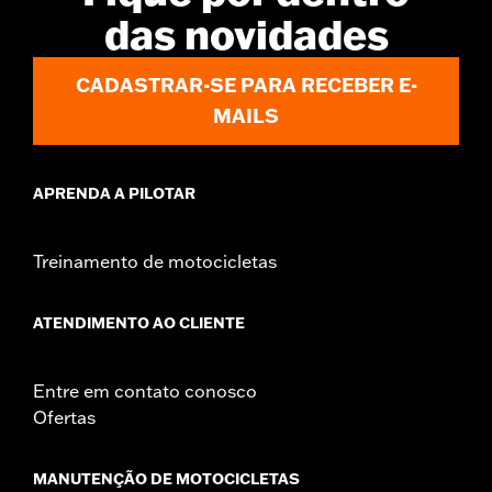
Sold In Units:
Each
das novidades
In the Box:
Red lens and all necessary installation hardware
WARRANTY:
1 year limited warranty – Go to
www.h-
CADASTRAR-SE PARA RECEBER E-
d.com/warranty
for full details
MAILS
APRENDA A PILOTAR
Treinamento de motocicletas
ATENDIMENTO AO CLIENTE
Entre em contato conosco
Ofertas
MANUTENÇÃO DE MOTOCICLETAS