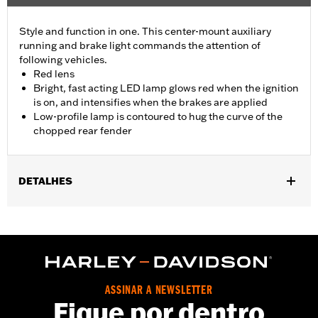
Style and function in one. This center-mount auxiliary
running and brake light commands the attention of
following vehicles.
Red lens
Bright, fast acting LED lamp glows red when the ignition
is on, and intensifies when the brakes are applied
Low-profile lamp is contoured to hug the curve of the
chopped rear fender
DETALHES
Fits '14-later XL883N, XL1200NS, XL1200V, XL1200X, XL1200XS
and models equipped with Chopped Rear Fender Kit P/N 60236-
XX and side-mount license plate. Will not fit models with center-
mount license plates
Installation Instructions
Lighting Type:
LED
ASSINAR A NEWSLETTER
Fique por dentro
Lighting Color:
Red