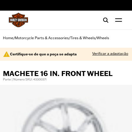
web accessibility
Home
Motorcycle Parts & Accessories
Tires & Wheels
Wheels
/
/
/
Verificar a adaptação
Certifique-se de que a peça se adapta
MACHETE 16 IN. FRONT WHEEL
Parte | Número SKU: 43300371