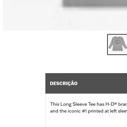
DESCRIÇÃO
This Long Sleeve Tee has H-D® bran
and the iconic #1 printed at left slee