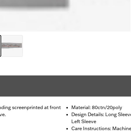
ding screenprinted at front
Material: 80ctn/20poly
ve.
Design Details: Long Sleev
Left Sleeve
Care Instructions: Machine