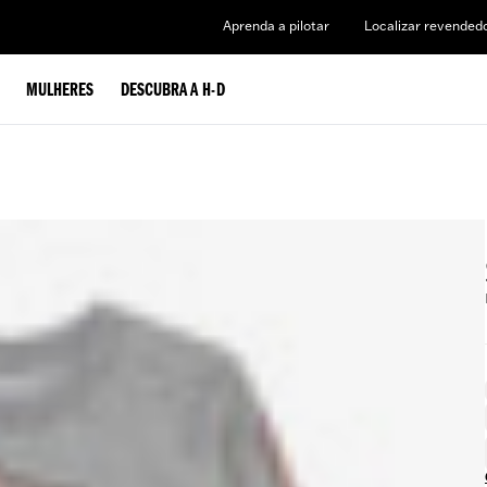
Aprenda a pilotar
Localizar revended
MULHERES
DESCUBRA A H-D