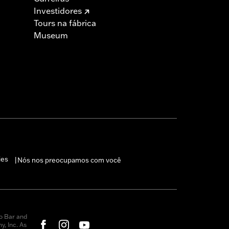
Investidores
Tours na fábrica
Museum
ies
Nós nos preocupamos com você
|
o Bar and
, Inc. As