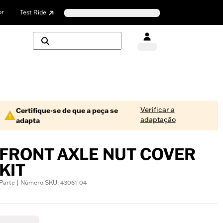
or
Test Ride
Verificar a
Certifique-se de que a peça se
adaptação
adapta
FRONT AXLE NUT COVER
KIT
Parte | Número SKU: 43061-04