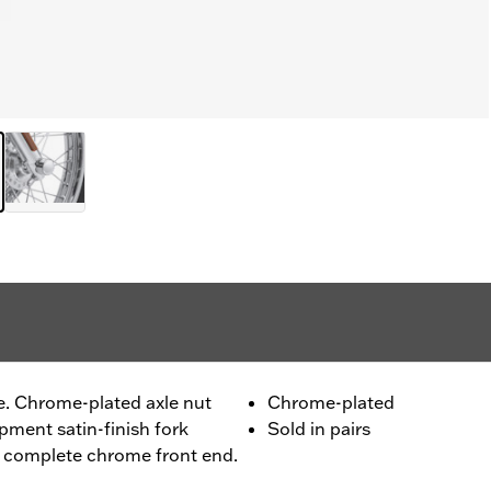
yle. Chrome-plated axle nut
Chrome-plated
pment satin-finish fork
Sold in pairs
 a complete chrome front end.