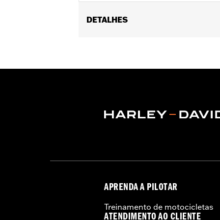
DETALHES
Fits '04-'07 Dyna® (except '07 FXDSE
Sold In Units:
Pair
Material:
Billet
In the Box:
Axle nut cover kit
WARRANTY:
1 year limited warranty 
APRENDA A PILOTAR
Treinamento de motocicletas
ATENDIMENTO AO CLIENTE