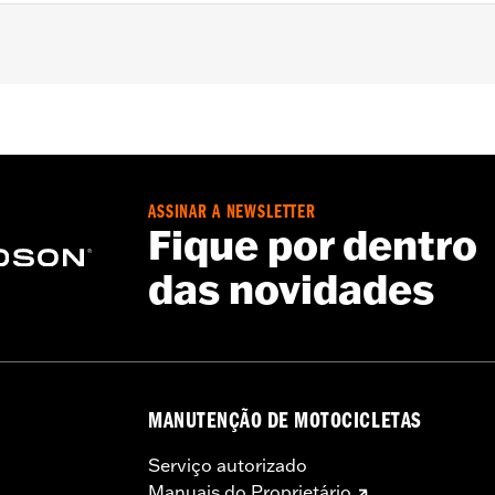
 and '04-'05 FXDWG) and '00-'07 Touring models.
– Go to
www.h-d.com/warranty
for full details
ASSINAR A NEWSLETTER
Fique por dentro
das novidades
MANUTENÇÃO DE MOTOCICLETAS
Serviço autorizado
Manuais do Proprietário