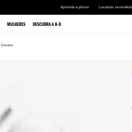
Aprenda a pilotar
Localizar revended
MULHERES
DESCUBRA A H-D
t Covers