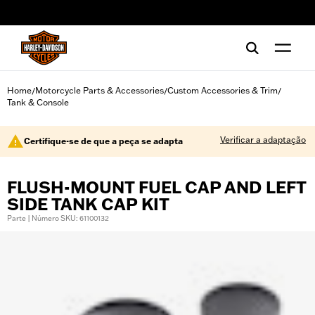
web accessibility
Home
Motorcycle Parts & Accessories
Custom Accessories & Trim
/
/
/
Tank & Console
Verificar a adaptação
Certifique-se de que a peça se adapta
FLUSH-MOUNT FUEL CAP AND LEFT
SIDE TANK CAP KIT
Parte | Número SKU: 61100132