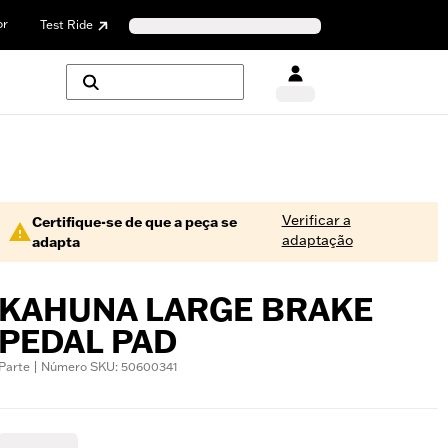
or
Test Ride
Verificar a
Certifique-se de que a peça se
adaptação
adapta
KAHUNA LARGE BRAKE
PEDAL PAD
Parte | Número SKU: 50600341