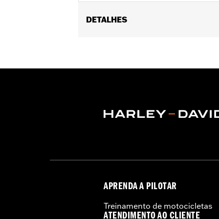
DETALHES
Fits ’12-’16 FLD, ’86-’17 FL Softail an
Installation Instructions
Collection:
Kahuna
Sold In Units:
Each
In the Box:
Brake Pedal Pad and instal
WARRANTY:
1 year limited warranty 
APRENDA A PILOTAR
Treinamento de motocicletas
ATENDIMENTO AO CLIENTE