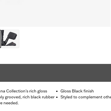
a Collection's rich gloss
Gloss Black finish
ly grooved, rich black rubber
Styled to complement othe
re needed.