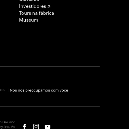
Investidores
Tours na fábrica
Museum
ies
Nós nos preocupamos com você
|
o Bar and
, Inc. As