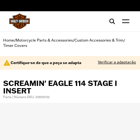
web accessibility
Home
Motorcycle Parts & Accessories
Custom Accessories & Trim
/
/
/
Timer Covers
Verificar a adaptação
Certifique-se de que a peça se adapta
SCREAMIN' EAGLE 114 STAGE I
INSERT
Parte | Número SKU: 25600132