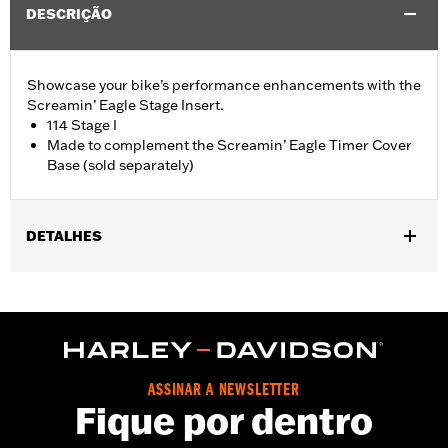
DESCRIÇÃO
Showcase your bike’s performance enhancements with the
Screamin’ Eagle Stage Insert.
114 Stage I
Made to complement the Screamin’ Eagle Timer Cover
Base (sold separately)
DETALHES
Fits '18-later Softail® and '17-later Touring (except '25-later
FLTRXRRSE) and Trike models equipped with Screamin' Eagle
Timer Cover Base P/N 25600117.
Sold Seperately:
Screamin' Eagle Timer Cover Base
Sold In Units:
Each
ASSINAR A NEWSLETTER
In the Box:
Insert
Fique por dentro
WARRANTY:
1 year limited warranty – Go to
www.h-
d.com/warranty
for full details