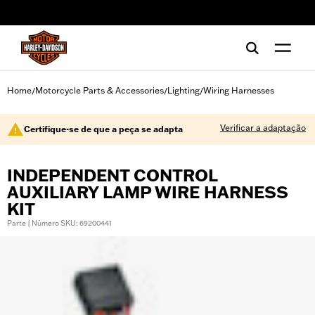
web accessibility
Home
Motorcycle Parts & Accessories
Lighting
Wiring Harnesses
/
/
/
Verificar a adaptação
Certifique-se de que a peça se adapta
INDEPENDENT CONTROL
AUXILIARY LAMP WIRE HARNESS
KIT
Parte | Número SKU: 69200441