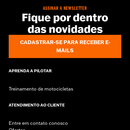
In the Box:
Wire harness and installation instructions
ASSINAR A NEWSLETTER
WARRANTY:
1 year limited warranty – Go to
www.h-
Fique por dentro
d.com/warranty
for full details
das novidades
CADASTRAR-SE PARA RECEBER E-
MAILS
APRENDA A PILOTAR
Treinamento de motocicletas
ATENDIMENTO AO CLIENTE
Entre em contato conosco
Ofertas