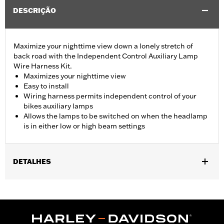
DESCRIÇÃO
Maximize your nighttime view down a lonely stretch of
back road with the Independent Control Auxiliary Lamp
Wire Harness Kit.
Maximizes your nighttime view
Easy to install
Wiring harness permits independent control of your
bikes auxiliary lamps
Allows the lamps to be switched on when the headlamp
is in either low or high beam settings
DETALHES
Fits '98-'13 Electra Glide®, Street Glide® and Trike models
equipped with auxiliary lamps.
Installation Instructions
Sold In Units:
Each