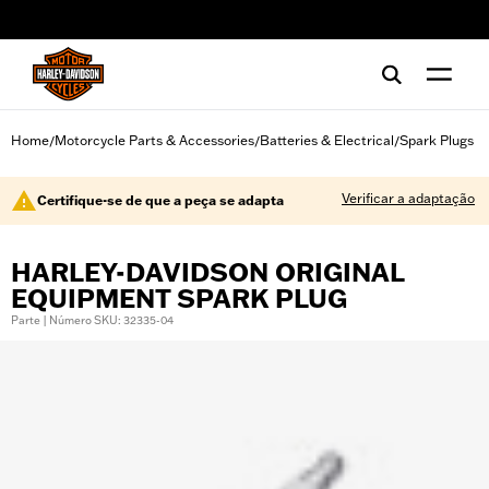
web accessibility
Home
Motorcycle Parts & Accessories
Batteries & Electrical
Spark Plugs
/
/
/
Verificar a adaptação
Certifique-se de que a peça se adapta
HARLEY-DAVIDSON ORIGINAL
EQUIPMENT SPARK PLUG
Parte | Número SKU: 32335-04