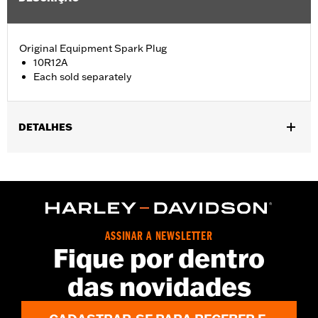
Original Equipment Spark Plug
10R12A
Each sold separately
DETALHES
Fits '02-'17 VRSC™ models.
Sold In Units:
Each
In the Box:
1 spark plug
WARRANTY:
1 year limited warranty – Go to
www.h-
d.com/warranty
for full details
ASSINAR A NEWSLETTER
Fique por dentro
das novidades