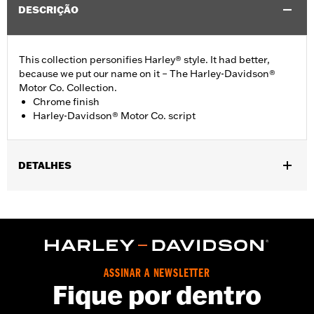
DESCRIÇÃO
This collection personifies Harley® style. It had better,
because we put our name on it – The Harley-Davidson®
Motor Co. Collection.
Chrome finish
Harley-Davidson® Motor Co. script
DETALHES
Fits ’16-later Touring (except '25-later FLTRXRRSE) and Trike
and ’15-later FLHTCUL and FLHTKL models. Also fits ’07-later
Touring and Trike models equipped with Narrow-Profile Outer
Primary Cover P/N 25700385 or 25700438.
Installation Instructions
Collection:
Harley-Davidson Motor Co.
ASSINAR A NEWSLETTER
Fique por dentro
Sold In Units:
Each
Material:
Die-cast aluminium