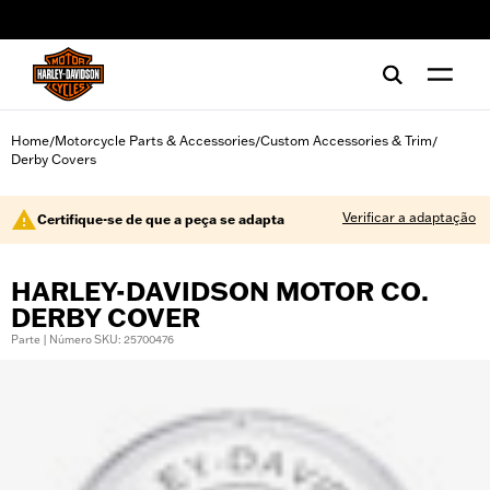
web accessibility
Home
Motorcycle Parts & Accessories
Custom Accessories & Trim
/
/
/
Derby Covers
Verificar a adaptação
Certifique-se de que a peça se adapta
HARLEY-DAVIDSON MOTOR CO.
DERBY COVER
Parte | Número SKU: 25700476