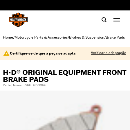
web accessibility
Home
Motorcycle Parts & Accessories
Brakes & Suspension
Brake Pads
/
/
/
Verificar a adaptação
Certifique-se de que a peça se adapta
H-D® ORIGINAL EQUIPMENT FRONT
BRAKE PADS
Parte | Número SKU: 41300169