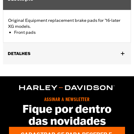
Original Equipment replacement brake pads for ’16-later
XG models.
Front pads
DETALHES
Fits '16-later XG models (Left Side on XG750A).
Position On Bike:
Front
Sold In Units:
Pair
In the Box:
One set of brake pads
ASSINAR A NEWSLETTER
Fique por dentro
das novidades