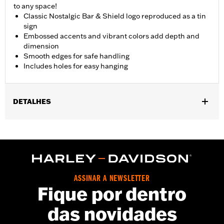
to any space!
Classic Nostalgic Bar & Shield logo reproduced as a tin
sign
Embossed accents and vibrant colors add depth and
dimension
Smooth edges for safe handling
Includes holes for easy hanging
DETALHES
Gender:
Unisex
Dimension Description:
10.5" H x 18" W
ASSINAR A NEWSLETTER
Fique por dentro
das novidades