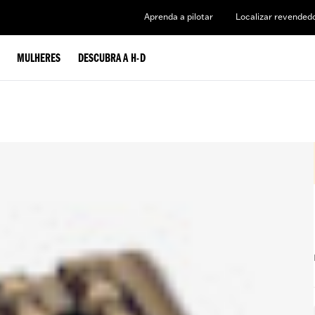
Aprenda a pilotar
Localizar revended
MULHERES
DESCUBRA A H-D