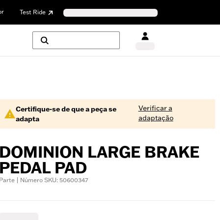
or
Test Ride
Verificar a
Certifique-se de que a peça se
adaptação
adapta
DOMINION LARGE BRAKE
PEDAL PAD
Parte | Número SKU: 50600347