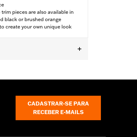
ce
trim pieces are also available in
d black or brushed orange
 to create your own unique look
odels.
CADASTRAR-SE PARA
RECEBER E-MAILS