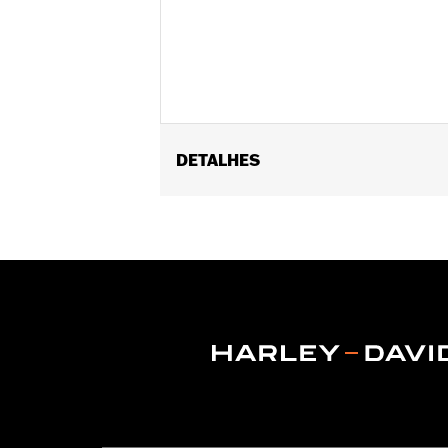
DETALHES
Fits ’12-’16 FLD, ’86-’17 FL Softail an
Installation Instructions
Collection:
Dominion
Sold Seperately:
Additional Dominio
Sold In Units:
Each
In the Box:
Brake Pedal Pad, Bronze T
WARRANTY:
1 year limited warranty 