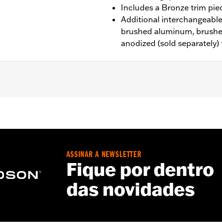
Includes a Bronze trim pie
Additional interchangeable 
brushed aluminum, brushe
anodized (sold separately)
d ’80-later Touring (except '25-later FLTRXRRSE) and Trike m
n Interchangeable Trim Pieces
ASSINAR A NEWSLETTER
rim Piece and installation instructions
Fique por dentro
– Go to
www.h-d.com/warranty
for full details
das novidades