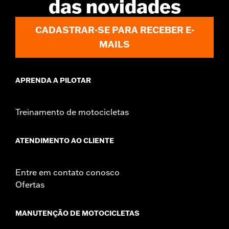
das novidades
d.com/warranty
for full details
CADASTRAR-SE PARA RECEBER E-
MAILS
APRENDA A PILOTAR
Treinamento de motocicletas
ATENDIMENTO AO CLIENTE
Entre em contato conosco
Ofertas
MANUTENÇÃO DE MOTOCICLETAS