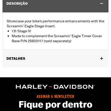
DESCRIÇÃO
Showcase your bike’s performance enhancements with the
Screamin’ Eagle Stage Insert.
131 Stage IV
Made to complement the Screamin’ Eagle Timer Cover
Base P/N 25600117 (sold separately)
DETALHES
Fits '18-later Softail® and '17-later Touring (except '25-later
FLTRXRRSE) and Trike models equipped with Screamin' Eagle
Timer Cover Base P/N 25600117.
Sold Seperately:
Screamin' Eagle Timer Cover Base P/N
25600117
ASSINAR A NEWSLETTER
Sold In Units:
Each
Fique por dentro
In the Box:
Insert
WARRANTY:
1 year limited warranty – Go to
www.h-