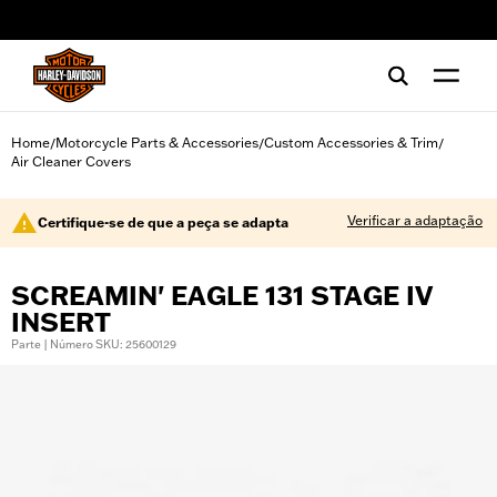
web accessibility
Home
Motorcycle Parts & Accessories
Custom Accessories & Trim
/
/
/
Air Cleaner Covers
Verificar a adaptação
Certifique-se de que a peça se adapta
SCREAMIN' EAGLE 131 STAGE IV
INSERT
Parte | Número SKU: 25600129