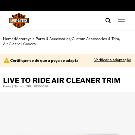
web accessibility
Home
Motorcycle Parts & Accessories
Custom Accessories & Trim
/
/
/
Air Cleaner Covers
Verificar a adaptação
Certifique-se de que a peça se adapta
LIVE TO RIDE AIR CLEANER TRIM
Parte | Número SKU: 61300656