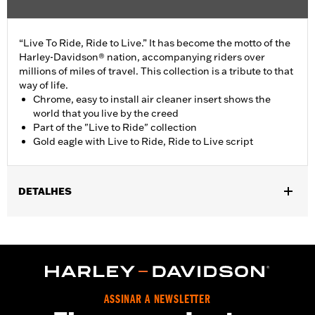
“Live To Ride, Ride to Live.” It has become the motto of the
Harley-Davidson® nation, accompanying riders over
millions of miles of travel. This collection is a tribute to that
way of life.
Chrome, easy to install air cleaner insert shows the
world that you live by the creed
Part of the "Live to Ride" collection
Gold eagle with Live to Ride, Ride to Live script
DETALHES
Fits '17-'25 Touring (except '24-later FLHX, FLTRX, '25-later
FLHXSE, FLHXU, FLTRXRRSE, FLTRXSE and FLTRXSTSE) and
Trike models with Original Equipment wedge shaped air cleaner
cover. Does not fit CVO models.
Installation Instructions
Collection:
Live to Ride
ASSINAR A NEWSLETTER