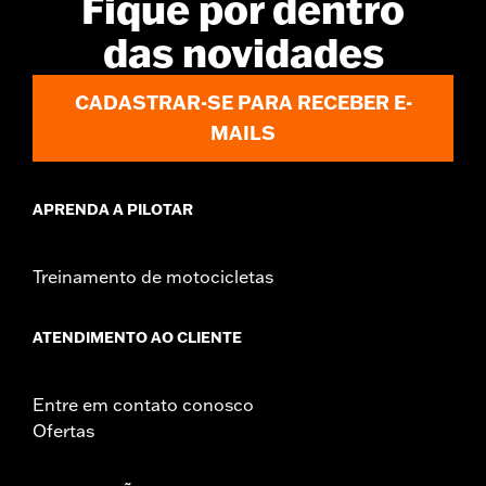
Fique por dentro
Sold In Units:
Each
In the Box:
Air cleaner trim only
das novidades
WARRANTY:
1 year limited warranty – Go to
www.h-
d.com/warranty
for full details
CADASTRAR-SE PARA RECEBER E-
MAILS
APRENDA A PILOTAR
Treinamento de motocicletas
ATENDIMENTO AO CLIENTE
Entre em contato conosco
Ofertas