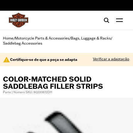
web accessibility
Home
Motorcycle Parts & Accessories
Bags, Luggage & Racks
/
/
/
Saddlebag Accessories
Verificar a adaptação
Certifique-se de que a peça se adapta
COLOR-MATCHED SOLID
SADDLEBAG FILLER STRIPS
Parte | Número SKU: 90200872DH