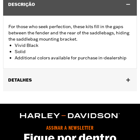
DESCRIÇÃO
For those who seek perfection, these kits fill in the gaps
between the fender and the rear of the saddlebags, hiding
the saddlebag mounting bracket.
Vivid Black
Solid
Additional colors available for purchase in-dealership
DETALHES
Fits '14-'24 Touring (except FLHRXS, FLHX, FLHXS, '23-later
FLHXSE, FLTRX, FLTRXS and FLTRXSE) models with hard
saddlebags. Does not fit with accessory Saddlebag Guard Rails.
Installation Instructions
Sold In Units:
Pair
ASSINAR A NEWSLETTER
In the Box:
Left and Right Saddlebag Strips and neccessary
Fique por dentro
mounting hardware