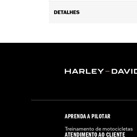
DETALHES
Fits '96-'13 Electra Glide®, Street G
Installation Instructions
Sold In Units:
Each
Material:
Vinyl
In the Box:
Fairing bra
WARRANTY:
1 year limited warranty 
APRENDA A PILOTAR
Treinamento de motocicletas
ATENDIMENTO AO CLIENTE