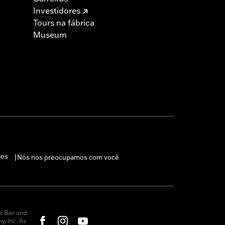
Investidores
Tours na fábrica
Museum
ies
Nós nos preocupamos com você
|
o Bar and
, Inc. As