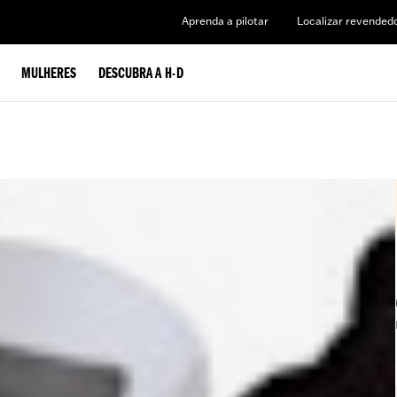
Aprenda a pilotar
Localizar revended
MULHERES
DESCUBRA A H-D