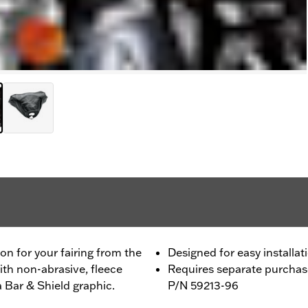
on for your fairing from the
Designed for easy installat
ith non-abrasive, fleece
Requires separate purcha
a Bar & Shield graphic.
P/N 59213-96