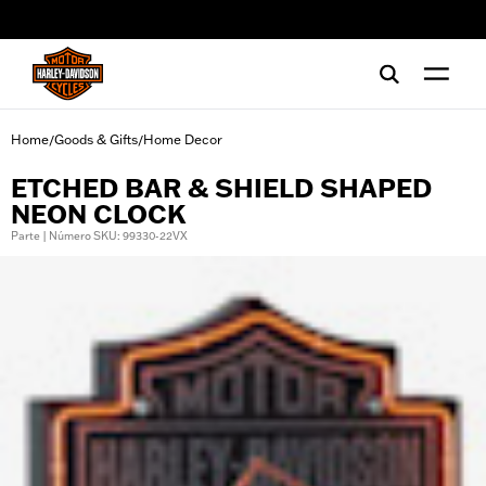
web accessibility
Home
Goods & Gifts
Home Decor
/
/
ETCHED BAR & SHIELD SHAPED
NEON CLOCK
Parte | Número SKU: 99330-22VX