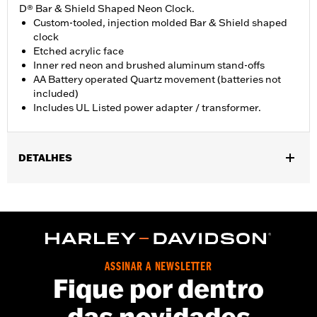
D® Bar & Shield Shaped Neon Clock.
Custom-tooled, injection molded Bar & Shield shaped
clock
Etched acrylic face
Inner red neon and brushed aluminum stand-offs
AA Battery operated Quartz movement (batteries not
included)
Includes UL Listed power adapter / transformer.
DETALHES
Gender:
Unisex
Dimension Description:
11" H x 14" L x 3" W / 27.94 x 35.56 x 7.62
cm
ASSINAR A NEWSLETTER
Fique por dentro
das novidades