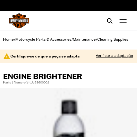
web accessibility
Home
Motorcycle Parts & Accessories
Maintenance
Cleaning Supplies
/
/
/
Verificar a adaptação
Certifique-se de que a peça se adapta
ENGINE BRIGHTENER
Parte | Número SKU: 93600002