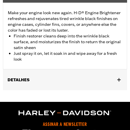
Make your engine look new again. H-D® Engine Brightener
refreshes and rejuvenates tired wrinkle black finishes on
engine cases, cylinder fins, covers, or anywhere else the
color has faded or lost its luster.
Finish restorer cleans deep into the wrinkle black
surface, and moisturizes the finish to return the original
satin sheen
Just spray it on, let it soak in and wipe away for a fresh
look
DETALHES
Installation Instructions
Engine Brightener Safety Data Sheet
Recommended Usage:
Wrinkle black finishes on engine cases,
and covers
Sold In Units:
Each
ASSINAR A NEWSLETTER
Volume:
11 Ounce