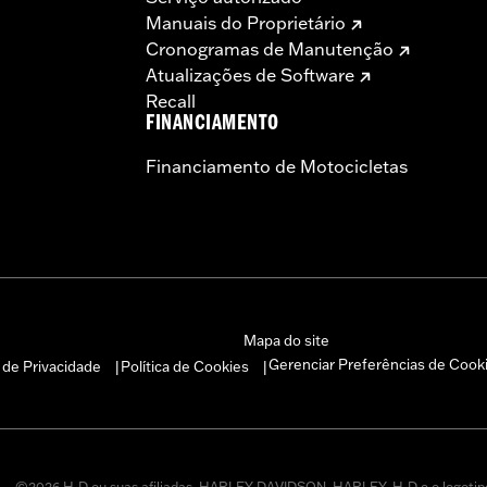
Manuais do Proprietário
Cronogramas de Manutenção
Atualizações de Software
Recall
FINANCIAMENTO
Financiamento de Motocicletas
Mapa do site
Gerenciar Preferências de Cook
a de Privacidade
Política de Cookies
|
|
©2026 H-D ou suas afiliadas. HARLEY-DAVIDSON, HARLEY, H-D e o logotip