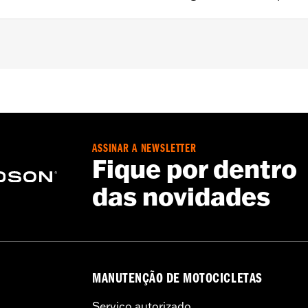
g and Trike models with Heavy Breather Kits P/N 29400263 or
r P/N 29400440 or 29400442.
– Go to
www.h-d.com/warranty
for full details
ASSINAR A NEWSLETTER
e filters use a special coating to help filter fine particles 
Fique por dentro
e and the element will begin to turn gray. Clean the surface an
das novidades
Care products.
MANUTENÇÃO DE MOTOCICLETAS
Serviço autorizado