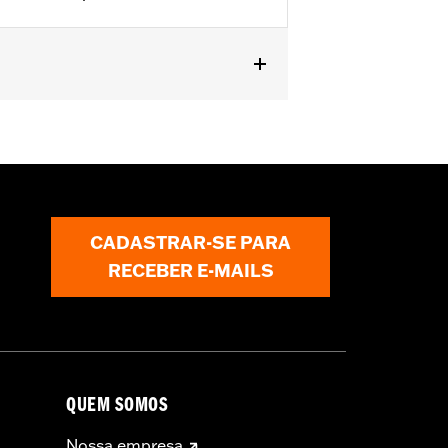
 29400264 and '22-later Revolution Max
from the incoming air. With time, the
CADASTRAR-SE PARA
d renew the original red color with an
RECEBER E-MAILS
QUEM SOMOS
Nossa empresa