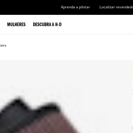
Aprenda a pilotar
Localizar revended
MULHERES
DESCUBRA A H-D
lters