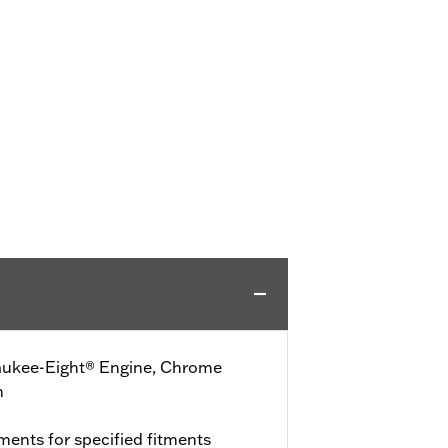
waukee-Eight® Engine, Chrome
n
ments for specified fitments