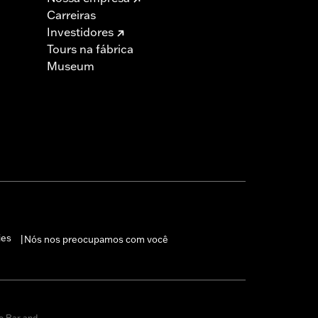
Carreiras
Investidores
Tours na fábrica
Museum
ies
Nós nos preocupamos com você
|
o Bar and