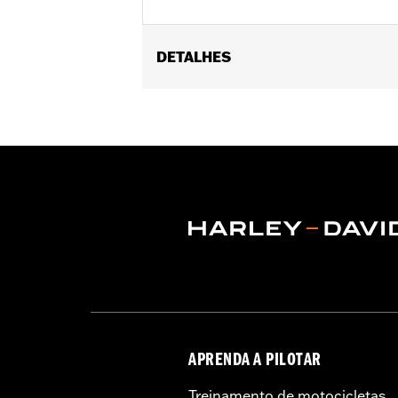
DETALHES
Fits '18-'24 Softail®, '17-'25 Tourin
models equipped with Heavy Breathe
Sold In Units:
Each
In the Box:
Air filter element only
WARRANTY:
1 year limited warranty 
NOTES:
These washable and rechargeabl
oil in the filter will dissipat
application of K&N Air Filter 
APRENDA A PILOTAR
Treinamento de motocicletas