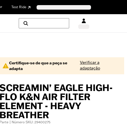
or
Test Ride
Verificar a
Certifique-se de que a peça se
adaptação
adapta
SCREAMIN’ EAGLE HIGH-
FLO K&N AIR FILTER
ELEMENT - HEAVY
BREATHER
Parte | Número SKU: 29400275