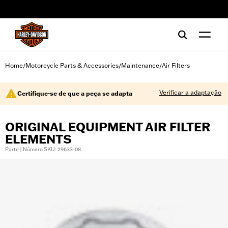
web accessibility
Home
Motorcycle Parts & Accessories
Maintenance
Air Filters
/
/
/
Verificar a adaptação
Certifique-se de que a peça se adapta
ORIGINAL EQUIPMENT AIR FILTER
ELEMENTS
Parte | Número SKU: 29633-08