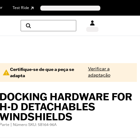
or
Test Ride
Verificar a
Certifique-se de que a peça se
adaptação
adapta
DOCKING HARDWARE FOR
H-D DETACHABLES
WINDSHIELDS
Parte | Número SKU: 58164-96A