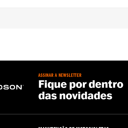
tachables™ windshields on '88-'22 XL (except XL1200CX, X
yna® (except FXDWG and FXDXT) models. XL and Dyna® models 
 require the additional purchase of Turn Signal Wiring Kit 
required mounting hardware
– Go to
www.h-d.com/warranty
for full details
ASSINAR A NEWSLETTER
Fique por dentro
das novidades