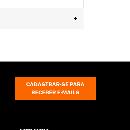
L1200X, XL1200XS, XR1200, XR1200X,
with front turn signals originally
P/N 72389-96.
CADASTRAR-SE PARA
RECEBER E-MAILS