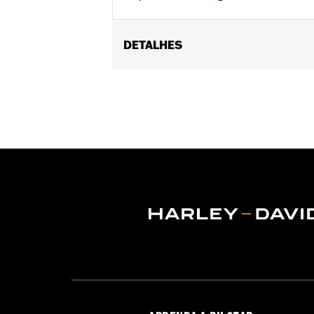
DETALHES
Required for installation of H-D® De
and '11-later XL1200C) and '91-'05 D
located on the upper triple clamp may
Installation Instructions
Sold In Units:
Each
In the Box:
Polished clamps and all 
WARRANTY:
1 year limited warranty 