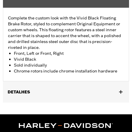
Complete the custom look with the Vivid Black Floating
Brake Rotor, styled to complement Original Equipment or
custom wheels. This floating rotor features a steel inner
carrier that is shaped to accent the wheel, with a polished
and drilled stainless steel outer disc that is precision-
riveted in place.
Front, Left or Front, Right
Vivid Black
Sold individually
Chrome rotors include chrome installation hardware
DETALHES
Fits '00-'13 XL and XR, '00-'05 Dyna®, '00-'14 Softail® (except
Springer™), and '00-'07 Touring models.
Installation Instructions
Position On Bike:
Front