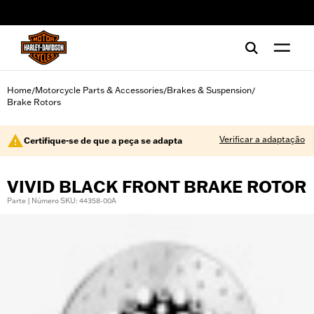
web accessibility
Home
Motorcycle Parts & Accessories
Brakes & Suspension
/
/
/
Brake Rotors
Verificar a adaptação
Certifique-se de que a peça se adapta
VIVID BLACK FRONT BRAKE ROTOR
Parte | Número SKU: 44358-00A