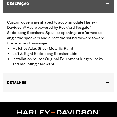
DESCRIÇÃO
Custom covers are shaped to accommodate Harley-
Davidson® Audio powered by Rockford Fosgate®
Saddlebag Speakers. Speaker openings are formed to
angle the speakers and direct the sound forward toward
the rider and passenger.
Matches Atlas Silver Metallic Paint
Left & Right Saddlebag Speaker Lids
Installation reuses Original Equipment hinges, locks
and mounting hardware
DETALHES
Fits ’23-later FLHXSE and FLTRXSE, '24-later FLHX, FLTRX, and
FLTRXSTSE, '25-later FLHXU, '26-later FLHXL, FLHXLSE,
FLHXLSE and FLTRXL models equipped with Harley-Davidson
Audio powered by Rockford Fosgate Saddlebag Speaker Kit P/N
76001291, 76001292, or 76001299.