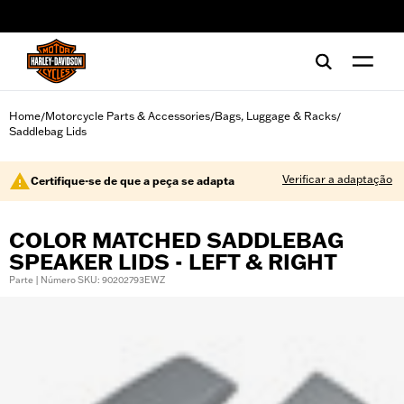
web accessibility
Home
Motorcycle Parts & Accessories
Bags, Luggage & Racks
/
/
/
Saddlebag Lids
Verificar a adaptação
Certifique-se de que a peça se adapta
COLOR MATCHED SADDLEBAG
SPEAKER LIDS - LEFT & RIGHT
Parte | Número SKU: 90202793EWZ