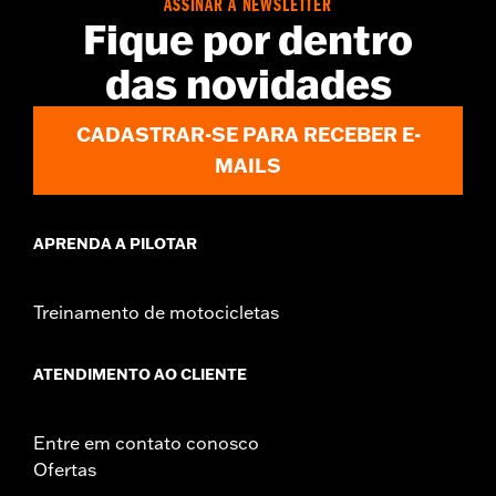
ASSINAR A NEWSLETTER
Material Diameter UOM:
Inches
Fique por dentro
Sold In Units:
Pair
In the Box:
Right and left hand grip
das novidades
WARRANTY:
1 year limited warranty – Go to
www.h-
d.com/warranty
for full details
CADASTRAR-SE PARA RECEBER E-
MAILS
APRENDA A PILOTAR
Treinamento de motocicletas
ATENDIMENTO AO CLIENTE
Entre em contato conosco
Ofertas