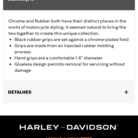
Chrome and Rubber both have their distinct places in the
world of motorcycle styling. It seemed natural to bring the
two together to create this unique collection.
Black rubber grips are set against a chrome-plated field
Grips are made from an injected rubber molding
process
Hand grips are a comfortable 1.6" diameter
Glueless design permits removal for servicing without
damage
DETALHES
Fits ’02-’17 VRSC, ’96-later XL, ’08-’13 XR, ’96-’17 Dyna (except
FXDLS), ’95-’15 Softail (except FLSTNSE, FLSTSE and FXSBSE
and ’11-’12 FLSTSE) ’96-’07 Touring models.
Installation Instructions
Diameter:
1.6