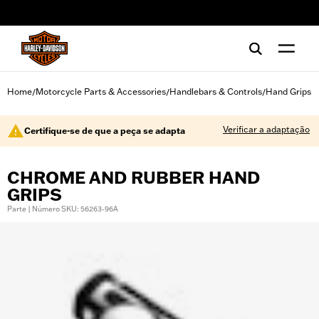
web accessibility
Home
Motorcycle Parts & Accessories
Handlebars & Controls
Hand Grips
/
/
/
Verificar a adaptação
Certifique-se de que a peça se adapta
CHROME AND RUBBER HAND
GRIPS
Parte | Número SKU: 56263-96A