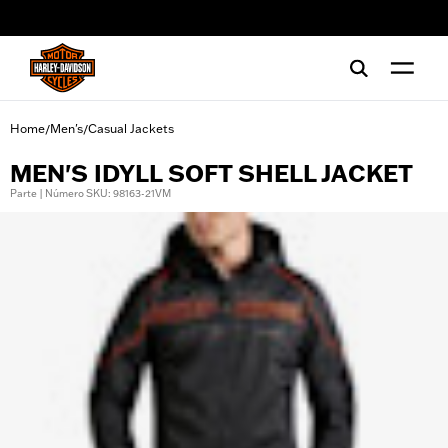
web accessibility
Home
Men's
Casual Jackets
/
/
MEN'S IDYLL SOFT SHELL JACKET
Parte | Número SKU: 98163-21VM