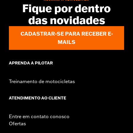
Jacket Style:
Soft Shell
Fique por dentro
,
Shop To Be:
Dry
Warm
das novidades
Material:
Polyester
Origin:
Imported.
CADASTRAR-SE PARA RECEBER E-
MAILS
APRENDA A PILOTAR
Treinamento de motocicletas
ATENDIMENTO AO CLIENTE
Entre em contato conosco
Ofertas