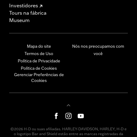
Investidores
Tours na fábrica
Museum
Mapa do site
Nós nos preocupamos com
Termos de Uso
você
Política de Privacidade
Política de Cookies
Gerenciar Preferências de
Cookies
©2026 H-D ou suas afiliadas. HARLEY-DAVIDSON, HARLEY, H-D e
o logotipo Bar and Shield estão entre as marcas registradas da