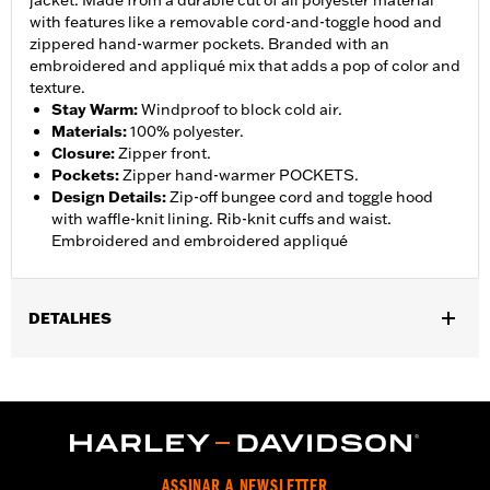
jacket. Made from a durable cut of all polyester material
with features like a removable cord-and-toggle hood and
zippered hand-warmer pockets. Branded with an
embroidered and appliqué mix that adds a pop of color and
texture.
Stay Warm
:
Windproof to block cold air.
Materials
:
100% polyester.
Closure
:
Zipper front.
Pockets
:
Zipper hand-warmer POCKETS.
Design Details
:
Zip-off bungee cord and toggle hood
with waffle-knit lining. Rib-knit cuffs and waist.
Embroidered and embroidered appliqué
DETALHES
Gender:
Men
,
,
,
Functional Features:
Windproof
Hooded
Pockets
Zipper
Pockets
WARRANTY:
90 day limited warranty - Go to
www.h-
d.com/warranty
for full details
ASSINAR A NEWSLETTER