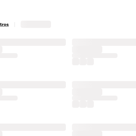
|
ltros