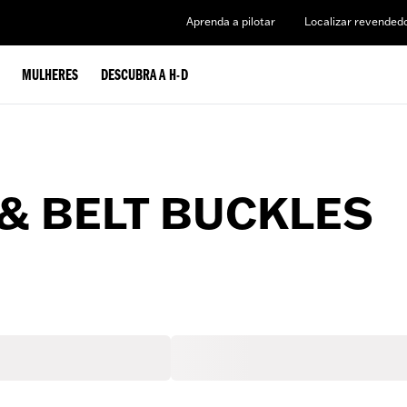
Aprenda a pilotar
Localizar revended
MULHERES
DESCUBRA A H-D
& BELT BUCKLES