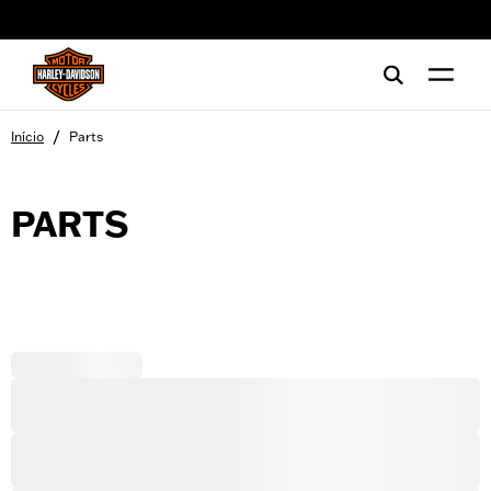
web accessibility
/
Início
Parts
PARTS