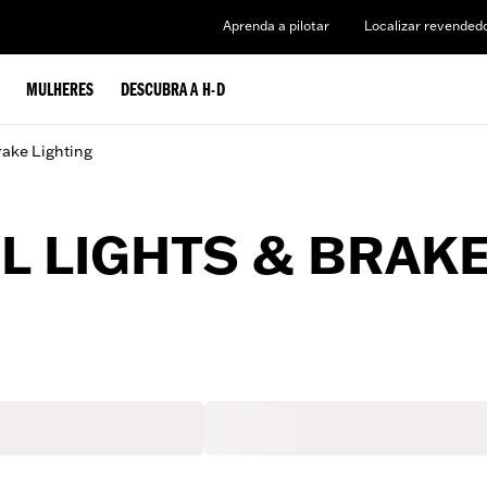
Aprenda a pilotar
Localizar revended
MULHERES
DESCUBRA A H-D
rake Lighting
L LIGHTS & BRAKE