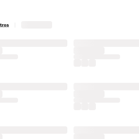
|
ltros