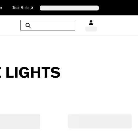
or
Test Ride
 LIGHTS