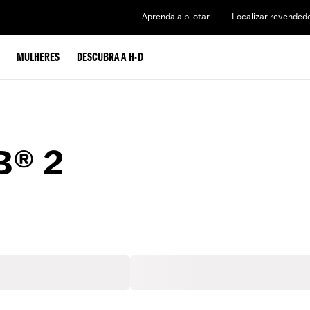
Aprenda a pilotar
Localizar revended
MULHERES
DESCUBRA A H-D
B® 2