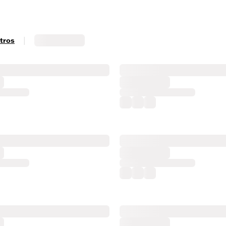
|
ltros