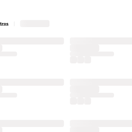
|
ltros