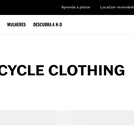
Aprenda a pilotar
Localizar revended
MULHERES
DESCUBRA A H-D
YCLE CLOTHING