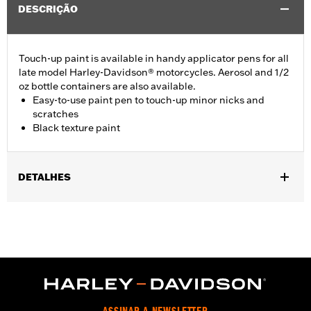
DESCRIÇÃO
Touch-up paint is available in handy applicator pens for all
late model Harley-Davidson® motorcycles. Aerosol and 1/2
oz bottle containers are also available.
Easy-to-use paint pen to touch-up minor nicks and
scratches
Black texture paint
DETALHES
For use with '95-later Engine and Transmission.
Sold In Units:
Each
In the Box:
Pen only
Volume:
0.33 Ounce