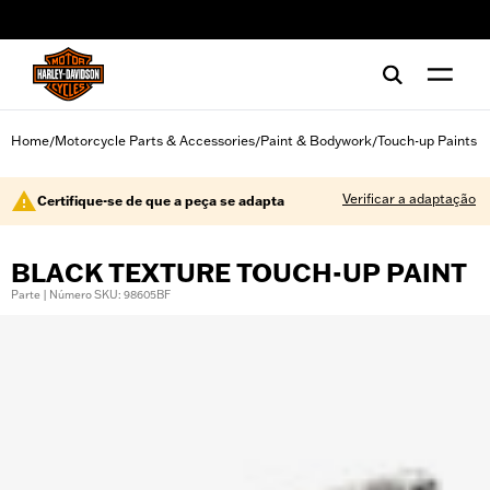
web accessibility
Home
Motorcycle Parts & Accessories
Paint & Bodywork
Touch-up Paints
/
/
/
Verificar a adaptação
Certifique-se de que a peça se adapta
BLACK TEXTURE TOUCH-UP PAINT
Parte | Número SKU: 98605BF