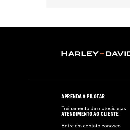
Gender:
Unisex
Collection:
Genuine Motorclothes
WARRANTY:
90 day limited warranty 
APRENDA A PILOTAR
Treinamento de motocicletas
ATENDIMENTO AO CLIENTE
Entre em contato conosco