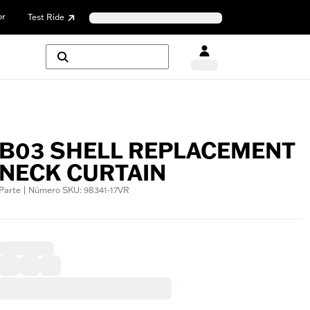
or
Test Ride
B03 SHELL REPLACEMENT
NECK CURTAIN
Parte | Número SKU: 98341-17VR