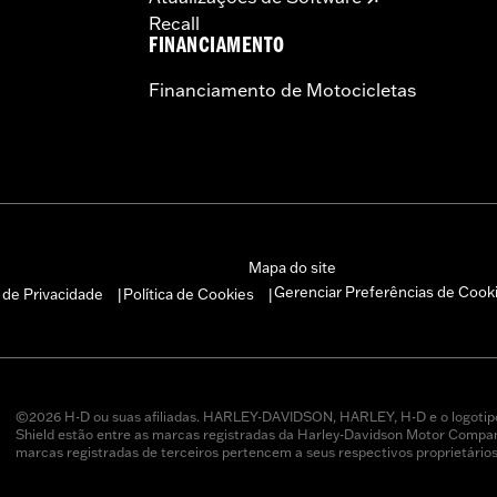
Recall
FINANCIAMENTO
Financiamento de Motocicletas
Mapa do site
Gerenciar Preferências de Cook
a de Privacidade
Política de Cookies
|
|
©2026 H-D ou suas afiliadas. HARLEY-DAVIDSON, HARLEY, H-D e o logotip
Shield estão entre as marcas registradas da Harley-Davidson Motor Company
marcas registradas de terceiros pertencem a seus respectivos proprietários