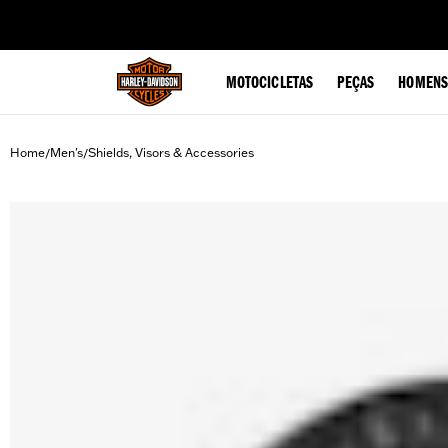
web accessibility
MOTOCICLETAS
PEÇAS
HOMENS
Home
Men's
Shields, Visors & Accessories
/
/