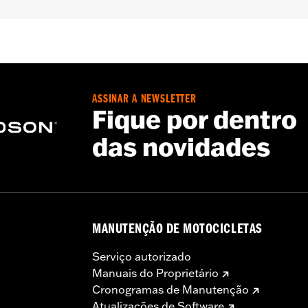
– Go to
www.h-d.com/warranty
for full details
ASSINAR A NEWSLETTER
Fique por dentro
das novidades
MANUTENÇÃO DE MOTOCICLETAS
Serviço autorizado
Manuais do Proprietário
Cronogramas de Manutenção
Atualizações de Software