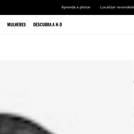
Aprenda a pilotar
Localizar revended
MULHERES
DESCUBRA A H-D