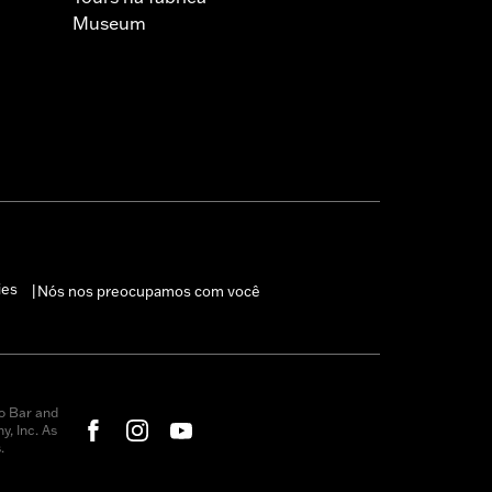
Museum
ies
Nós nos preocupamos com você
|
o Bar and
, Inc. As
.