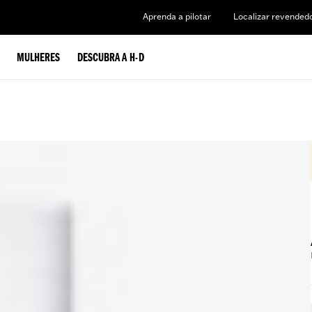
Aprenda a pilotar
Localizar revended
MULHERES
DESCUBRA A H-D