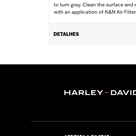
to turn gray. Clean the surface and 
with an application of K&N Air Filte
DETALHES
Sold In Units:
Each
In the Box:
1 aerosol can
Volume:
12 Ounce