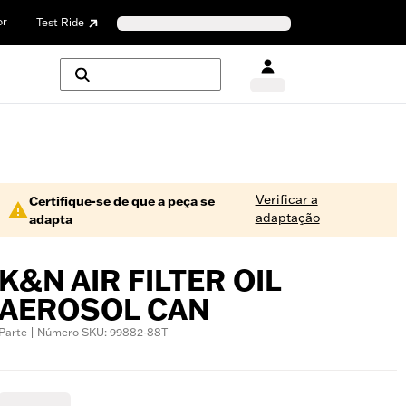
or
Test Ride
Verificar a
Certifique-se de que a peça se
adaptação
adapta
K&N AIR FILTER OIL
AEROSOL CAN
Parte | Número SKU: 99882-88T