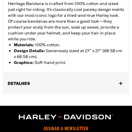
Heritage Bandana is crafted from 100% cotton and sized
just right for riding. It’s classically cool paisley design melds
with our most iconic logo for a tried-and-true Harley look.
Of course bandanas are more than a good look—they
protect your scalp from the sun, soak up sweat, provide a
cushion under your helmet, and keep your hair in place
while you ride.
Materials
:
100% cotton.
Design Details
:
Generously sized at 27" x 27" (68.58 cm
x 68.58 cm).
Graphics
:
Soft-hand print.
DETALHES
Gender:
Women
WARRANTY:
90 day limited warranty � Go to
www.h-
d.com/warranty
for full details
Origin:
Imported
ASSINAR A NEWSLETTER