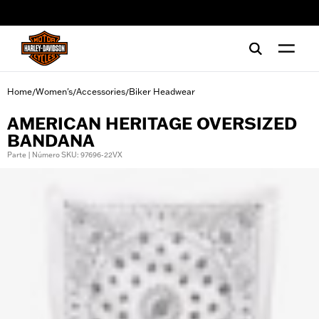
web accessibility
Home
Women's
Accessories
Biker Headwear
/
/
/
AMERICAN HERITAGE OVERSIZED
BANDANA
Parte | Número SKU: 97696-22VX