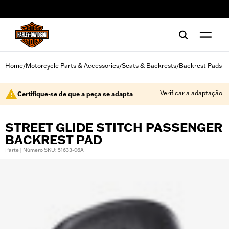
web accessibility
Home
Motorcycle Parts & Accessories
Seats & Backrests
Backrest Pads
/
/
/
Verificar a adaptação
Certifique-se de que a peça se adapta
STREET GLIDE STITCH PASSENGER
BACKREST PAD
Parte | Número SKU: 51633-06A