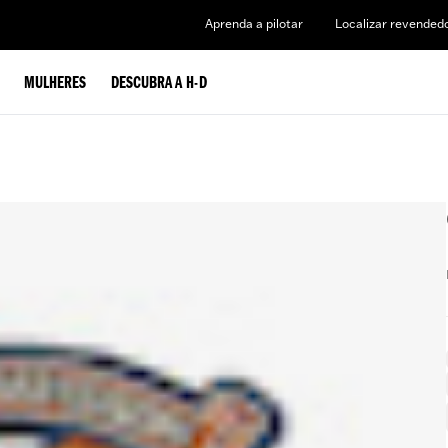
Aprenda a pilotar
Localizar revended
MULHERES
DESCUBRA A H-D