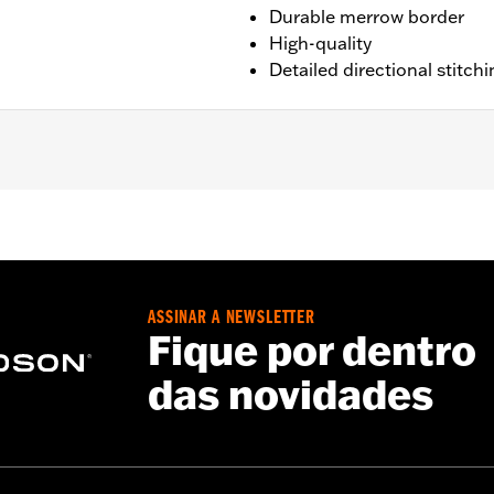
Durable merrow border
High-quality
Detailed directional stitchi
sion 6.0"
ASSINAR A NEWSLETTER
Fique por dentro
das novidades