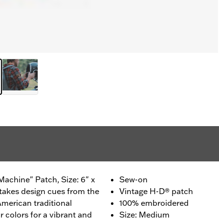
achine" Patch, Size: 6" x
Sew-on
takes design cues from the
Vintage H-D® patch
American traditional
100% embroidered
ar colors for a vibrant and
Size: Medium