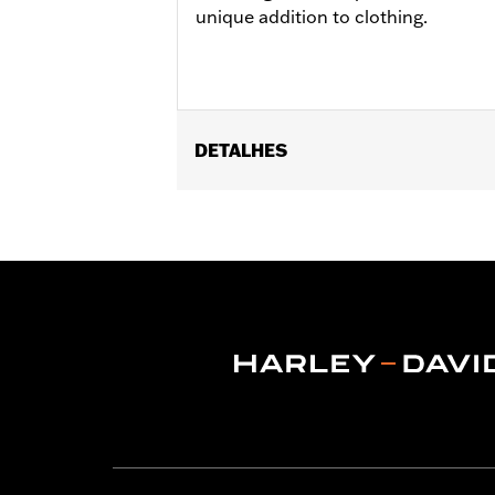
unique addition to clothing.
DETALHES
Gender:
Unisex
Dimension Description:
Patch dimen