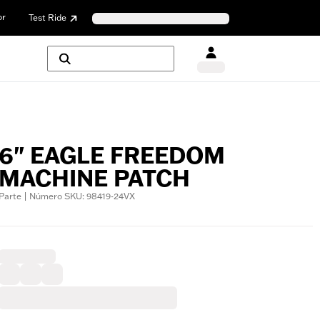
or
Test Ride
6" EAGLE FREEDOM
MACHINE PATCH
Parte | Número SKU: 98419-24VX