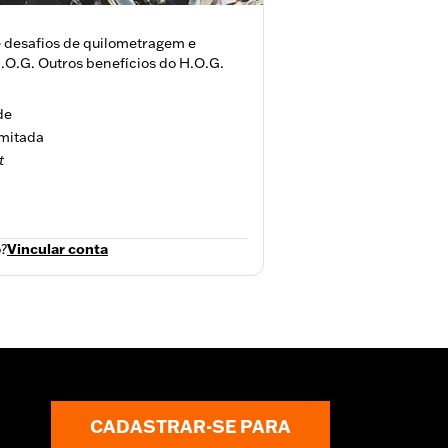
 desafios de quilometragem e
.O.G. Outros benefícios do H.O.G.
de
imitada
t
?
Vincular conta
CADASTRAR-SE PARA