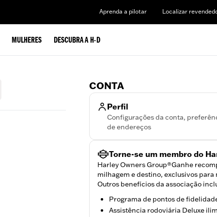
Aprenda a pilotar
Localizar revended
MULHERES
DESCUBRA A H-D
CONTA
Perfil
Configurações da conta, preferên
de endereços
Torne-se um membro do Ha
Harley Owners Group®Ganhe recompe
milhagem e destino, exclusivos par
Outros benefícios da associação inc
Programa de pontos de fidelidad
Assistência rodoviária Deluxe ili