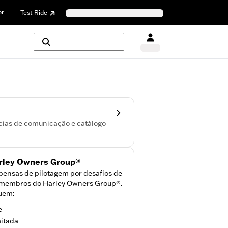
or
Test Ride
cias de comunicação e catálogo
rley Owners Group®
nsas de pilotagem por desafios de
a membros do Harley Owners Group®.
luem:
e
mitada