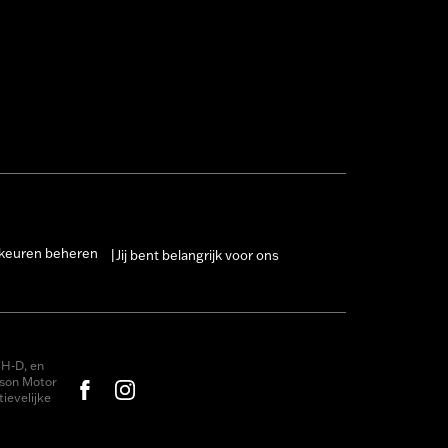
keuren beheren
Jij bent belangrijk voor ons
|
H-D, en
dson Motor
ievelijke