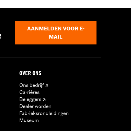
 en FLTRXSE modellen en ’24-later
 Spacer Kit P/N 53001105A.
54000383.
AANMELDEN VOOR E-
e
MAIL
OVER ONS
Ons bedrijf
Carrières
Beleggers
Dealer worden
Fabrieksrondleidingen
Museum