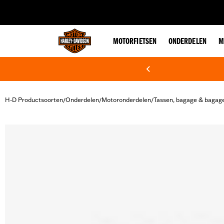
web accessibility
MOTORFIETSEN
ONDERDELEN
M
H-D Productsoorten
Onderdelen
Motoronderdelen
Tassen, bagage & bagag
/
/
/