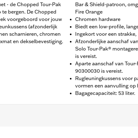
houet - de Chopped Tour-Pak
Bar & Shield-patroon, omg
op te bergen. De Chopped
Fire Orange
riek voorgeboord voor jouw
Chromen hardware
unkussens (afzonderlijk
Biedt een low-profile, lang
omen scharnieren, chromen
Ingekort voor een strakke, 
xmat en dekselbevestiging.
Afzonderlijke aanschaf v
Solo Tour-Pak® montagere
is vereist.
Aparte aanschaf van Tour-
90300030 is vereist.
Rugleuningkussens voor pas
vormen een aanvulling op h
Bagagecapaciteit: 53 liter.
ide®, Street Glide®, Electra Glide® Standard en geselectee
e aparte aanschaf van een H-D® Detachables™ Two-Up- of 