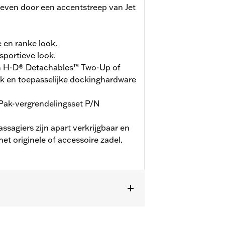
even door een accentstreep van Jet
e en ranke look.
sportieve look.
an H-D® Detachables™ Two-Up of
k en toepasselijke dockinghardware
Pak-vergrendelingsset P/N
sagiers zijn apart verkrijgbaar en
et originele of accessoire zadel.
rde CVO™-modellen (behalve '25-later
Solo Tour-Pak®-montagerek,