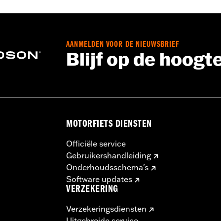
Tour-Pak Lock Kit P/N 90300030 vereist. ’23-later FLHXSE
 modellen vereisen daarnaast de aparte aanschaf van de
ra aankoop van Detachable Conversion Hardware Kit P/N 
AANMELDEN VOOR DE NIEUWSBRIEF
Blijf op de hoogt
gerek, sleutelset
MOTORFIETS DIENSTEN
dleiding
Officiële service
 Ga naar
www.h-d.com/warranty
voor meer info
Gebruikershandleiding
Onderhoudsschema's
Software updates
VERZEKERING
Verzekeringsdiensten
Uitgebreide service