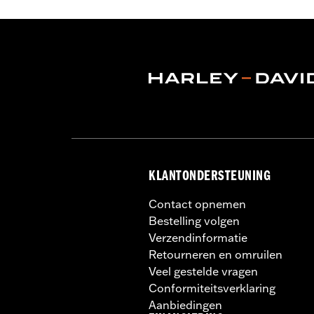
bijbehorende dockinghardware en de 
FLHX, FLTRX, FLTRXSTSE en FLHXSTSE
FLTRXSTSE-modellen vereisen de ext
Installatie-instructies
Additional Colors Available
Brandstofinhoud:
3285 Cubic inch
Apart verkocht:
Rugsteun pad, monta
Hoogte:
10.7 Inches
Per stuk verkocht:
Elk
Lengte:
21.6 Inches
KLANTONDERSTEUNING
Wijdte:
25.9 Inches
In de doos:
Tour-Pak en installatiehan
Contact opnemen
GARANTIE:
2 jaar beperkte garantie -
Bestelling volgen
Verzendinformatie
Retourneren en omruilen
Veel gestelde vragen
Conformiteitsverklaring
Aanbiedingen