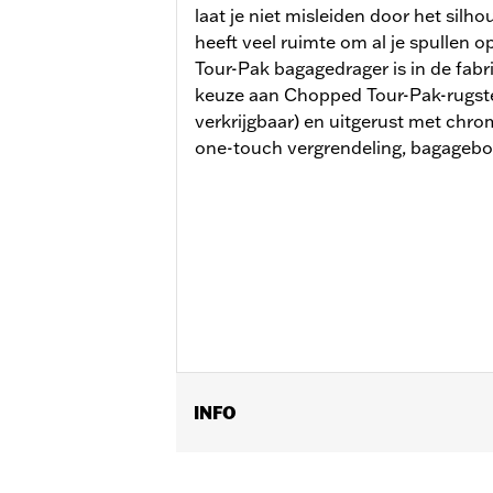
laat je niet misleiden door het sil
heeft veel ruimte om al je spullen 
Tour-Pak bagagedrager is in de fab
keuze aan Chopped Tour-Pak-rugste
verkrijgbaar) en uitgerust met chr
one-touch vergrendeling, bagagebo
INFO
Past op '14-later Road King®, Road Gl
FLTRXRRSE). Voor alle modellen is d