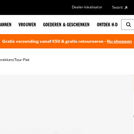
Dealer-lokalisator
Testrit
ANNEN
VROUWEN
GOEDEREN & GESCHENKEN
ONTDEK H-D
Gratis verzending vanaf €50 & gratis retourneren -
Nu shoppen
erekken
Tour-Pak
/