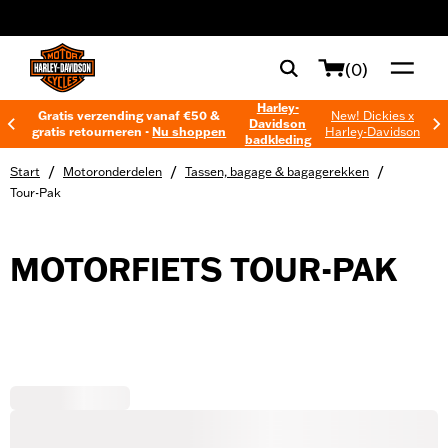
web accessibility
(0)
Harley-
Gratis verzending vanaf €50 &
New! Dickies x
Davidson
gratis retourneren -
Nu shoppen
Harley-Davidson
badkleding
/
/
/
Start
Motoronderdelen
Tassen, bagage & bagagerekken
Tour-Pak
MOTORFIETS TOUR-PAK