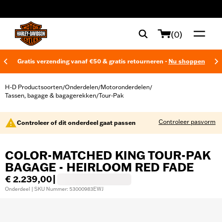
web accessibility
(0)
Gratis verzending vanaf €50 & gratis retourneren -
Nu shoppen
H-D Productsoorten
Onderdelen
Motoronderdelen
/
/
/
Tassen, bagage & bagagerekken
Tour-Pak
/
Controleer pasvorm
Controleer of dit onderdeel gaat passen
COLOR-MATCHED KING TOUR-PAK
BAGAGE - HEIRLOOM RED FADE
€ 2.239,00
|
Onderdeel | SKU Nummer: 53000983EWJ