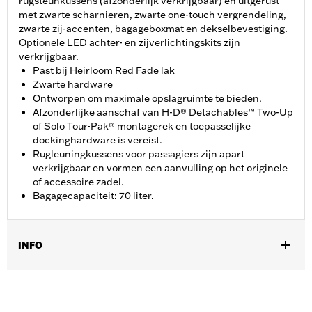
rugsteunkussens (afzonderlijk verkrijgbaar) en uitgerust
met zwarte scharnieren, zwarte one-touch vergrendeling,
zwarte zij-accenten, bagageboxmat en dekselbevestiging.
Optionele LED achter- en zijverlichtingskits zijn
verkrijgbaar.
Past bij Heirloom Red Fade lak
Zwarte hardware
Ontworpen om maximale opslagruimte te bieden.
Afzonderlijke aanschaf van H-D® Detachables™ Two-Up
of Solo Tour-Pak® montagerek en toepasselijke
dockinghardware is vereist.
Rugleuningkussens voor passagiers zijn apart
verkrijgbaar en vormen een aanvulling op het originele
of accessoire zadel.
Bagagecapaciteit: 70 liter.
INFO
Past op '14-later Road King®, Road Glide®, Street Glide®,
Electra Glide® Standard en geselecteerde CVO™-modellen
(behalve '25-later FLTRXRRSE). Afzonderlijke aanschaf van H-