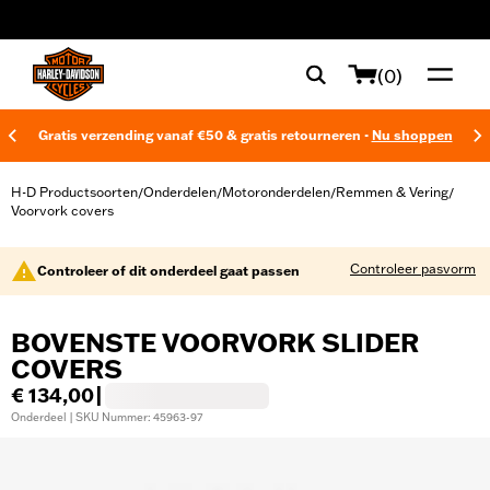
web accessibility
(0)
Gratis verzending vanaf €50 & gratis retourneren -
Nu shoppen
H-D Productsoorten
Onderdelen
Motoronderdelen
Remmen & Vering
/
/
/
/
Voorvork covers
Controleer pasvorm
Controleer of dit onderdeel gaat passen
BOVENSTE VOORVORK SLIDER
COVERS
€ 134,00
|
Onderdeel | SKU Nummer: 45963-97