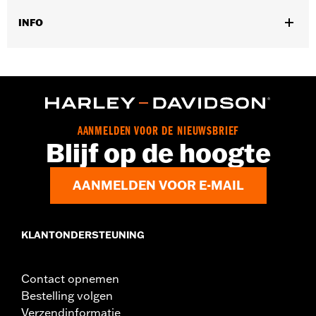
INFO
Past op ’49-’84 FL, ’86-'17 FLS, FLSS, FLST, FLSTC, FLSTF
(behalve ’07), FLSTFB, FLSTFBS en FLSTN en ’80-’13 Touring
en Trike modellen.
Per stuk verkocht:
Twee
In de doos:
2 voorvork slider covers
AANMELDEN VOOR DE NIEUWSBRIEF
Blijf op de hoogte
AANMELDEN VOOR E-MAIL
KLANTONDERSTEUNING
Contact opnemen
Bestelling volgen
Verzendinformatie