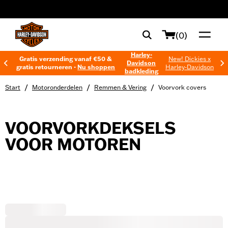
web accessibility
(0)
Harley-
Gratis verzending vanaf €50 &
New! Dickies x
Davidson
gratis retourneren -
Nu shoppen
Harley-Davidson
badkleding
/
/
/
Start
Motoronderdelen
Remmen & Vering
Voorvork covers
VOORVORKDEKSELS
VOOR MOTOREN