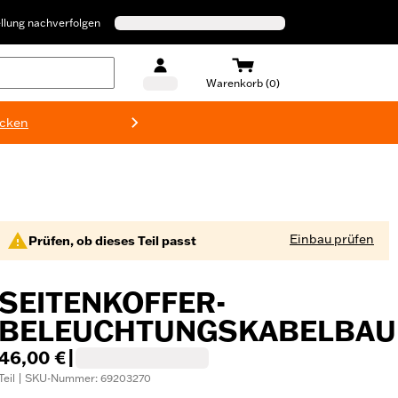
llung nachverfolgen
Warenkorb (0)
ecken
Harley-D
Einbau prüfen
Prüfen, ob dieses Teil passt
SEITENKOFFER-
BELEUCHTUNGSKABELBA
46,00 €
|
Teil | SKU-Nummer: 69203270