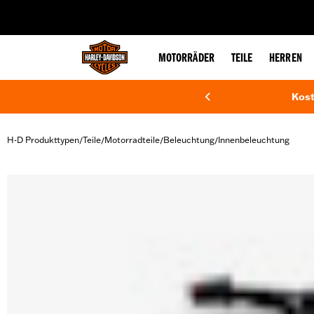
web accessibility
MOTORRÄDER
TEILE
HERREN
Kost
H-D Produkttypen
Teile
Motorradteile
Beleuchtung
Innenbeleuchtung
/
/
/
/