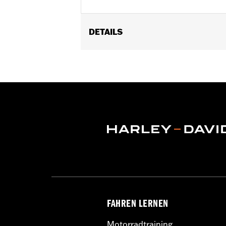
DETAILS
Geeignet für FLHXSE und FLTRXSE Mo
FAHREN LERNEN
Motorradtraining