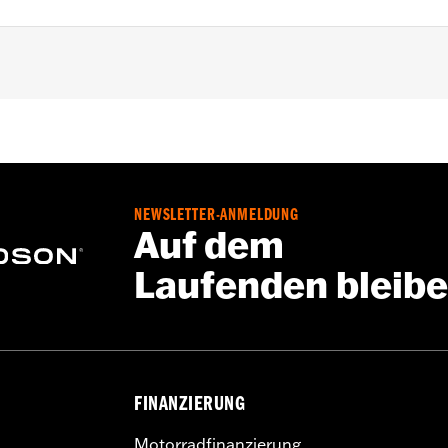
delle ab '23, und FLHX, FLTRX und FLTRXSTSE Modelle a
NEWSLETTER-ANMELDUNG
Auf dem
Laufenden bleib
FINANZIERUNG
Motorradfinanzierung