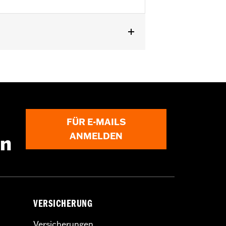
b '24 und FLHXU Modelle ab '25.
FÜR E-MAILS
ANMELDEN
en
VERSICHERUNG
Versicherungen