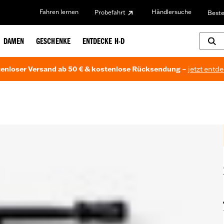
Fahren lernen
Händlersuche
Probefahrt
Beste
DAMEN
GESCHENKE
ENTDECKE H-D
enloser Versand ab 50 € & kostenlose Rücksendung –
jetzt entd