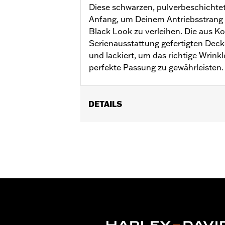
Diese schwarzen, pulverbeschichtet
Anfang, um Deinem Antriebsstrang
Black Look zu verleihen. Die aus 
Serienausstattung gefertigten Deck
und lackiert, um das richtige Wrinkl
perfekte Passung zu gewährleisten.
DETAILS
Für XL Modelle ’06–’22.
In Einheiten erhältlich:
Jeweils
In der Box:
Nur Buchsen
GARANTIE:
,,,,,,,,,,,,,,,,,,,,,,,,,,,,,,,,,,,,,,,,,,,,,,,,,
NOTIZEN:
Für den Aus- und Einbau v
weitere Informationen an D