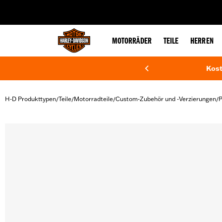
web accessibility
MOTORRÄDER
TEILE
HERREN
Kost
H-D Produkttypen
Teile
Motorradteile
Custom-Zubehör und -Verzierungen
P
/
/
/
/