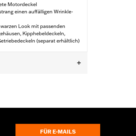
ete Motordeckel
rang einen auffälligen Wrinkle-
chwarzen Look mit passenden
gehäusen, Kipphebeldeckeln,
triebedeckeln (separat erhältlich)
ngen gekauft werden. Wende Dich für
FÜR E-MAILS