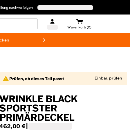
llung nachverfolgen
Warenkorb (0)
ecken
Harley-D
Einbau prüfen
Prüfen, ob dieses Teil passt
WRINKLE BLACK
SPORTSTER
PRIMÄRDECKEL
462,00 €
|