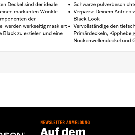
en Deckel sind der ideale
Schwarze pulverbeschicht
 einen markanten Wrinkle
Verpasse Deinem Antriebsst
Komponenten der
Black-Look
el werden werkseitig maskiert
Vervollständige den tiefs
e Black zu erzielen und eine
Primärdeckeln, Kipphebel
Nockenwellendeckel und Ge
,,,,,,,,,,,,,,,
on Motorabdeckungen müssen möglicherweise neue Dichtu
einen Händler.
NEWSLETTER-ANMELDUNG
Auf dem