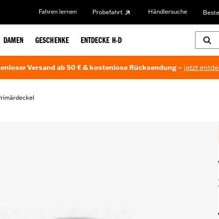
Fahren lernen
Händlersuche
Probefahrt
Beste
DAMEN
GESCHENKE
ENTDECKE H-D
enloser Versand ab 50 € & kostenlose Rücksendung –
jetzt entd
rimärdeckel