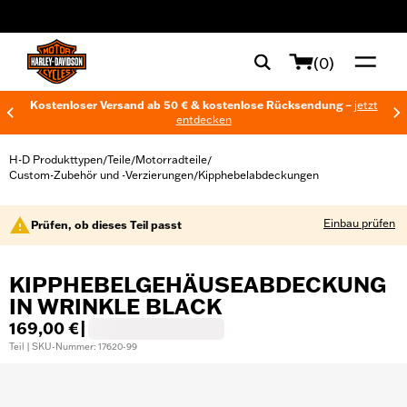
web accessibility
(0)
Kostenloser Versand ab 50 € & kostenlose Rücksendung –
jetzt
entdecken
H-D Produkttypen
Teile
Motorradteile
/
/
/
Custom-Zubehör und -Verzierungen
Kipphebelabdeckungen
/
Einbau prüfen
Prüfen, ob dieses Teil passt
KIPPHEBELGEHÄUSEABDECKUNG
IN WRINKLE BLACK
169,00 €
|
Teil | SKU-Nummer: 17620-99