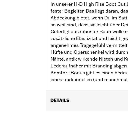
In unserer H-D High Rise Boot Cut 
fester Begleiter. Das liegt daran, d
Abdeckung bietet, wenn Du im Satte
so weit sind, dass sie leicht über D
Gefertigt aus robuster Baumwolle m
zusätzliche Elastizität und leicht g
angenehmes Tragegefühl vermittelt
Hüfte und Oberschenkel wird durc
Nähte, antik wirkende Nieten und 
Lederaufnäher mit Branding abgerun
Komfort-Bonus gibt es einen bedru
eines traditionellen (und manchmal 
DETAILS
Geschlecht:
Damen
Funktionsmerkmale:
Taschen
GARANTIE:
2 Jahre beschränkte Garan