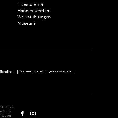
Investoren
Händler werden
Werksführungen
Museum
Cookie-Einstellungen verwalten
ichtlinie
|
|
, H-D und
on Motor
nd/oder