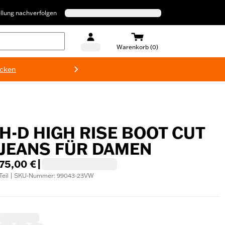
llung nachverfolgen
Warenkorb (0)
ecken
Harley-D
H-D HIGH RISE BOOT CUT
JEANS FÜR DAMEN
75,00 €
|
Teil | SKU-Nummer: 99043-23VW