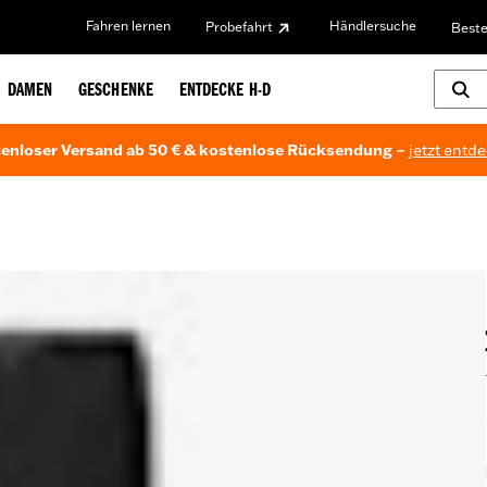
Fahren lernen
Händlersuche
Probefahrt
Beste
DAMEN
GESCHENKE
ENTDECKE H-D
enloser Versand ab 50 € & kostenlose Rücksendung –
jetzt entd