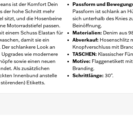
Jeans ist der Komfort Dein
Passform und Bewegungs
ass der hohe Schnitt mehr
Passform ist schlank an H
l sitzt, und die Hosenbeine
sich unterhalb des Knies z
eine Motorradstiefel passen.
Beinöffnung.
it einem Schuss Elastan für
Materialien
:
Denim aus 98
ewaschen, damit sie ein
Abverkauf
:
Hosenschlitz m
. Der schlankere Look an
Knopfverschluss mit Brand
h Upgrades wie modernere
TASCHEN
:
Klassischer Fün
Knöpfe sowie einen neuen
Motive
:
Flaggenetikett mi
det. Als zusätzlichen
Branding.
ckten Innenbund anstelle
Schrittlänge
:
30".
störenden) Etiketts.
tie – Alle Details dazu auf
www.h-d.com/warranty